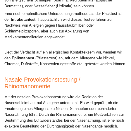
von allergischem Schnupfen, Asthma, Neurodermitis (atopische
Dermatitis), oder Nesselfieber (Urtikaria) sein können.
Eine noch empfindlichere Untersuchungsmethode als der Pricktest ist
der
Intrakutantest
. Hauptsächlich wird dieses Testverfahren zum
Nachweis von Allergien gegen Hausstaubmilben oder
Schimmelpilzsporen, aber auch zur Abklärung von
Medikamentenallergien angewendet.
Liegt der Verdacht auf ein allergisches Kontaktekzem vor, wenden wir
den
Epikutantest
(Pflastertest) an, mit dem Allergene wie Nickel,
Chromat, Duftstoffe, Konservierungsstoffe etc. getestet werden können.
Nasale Provokationstestung /
Rhinomanometrie
Mit der nasalen Provokationstestung wird die Reaktion der
Nasenschleimhaut auf Allergene untersucht. Es wird geprüft, ob die
Einatmung eines Allergens zu Niesen, Schnupfen oder behinderter
Nasenatmung führt. Durch die Rhinomanometrie, ein Meßverfahren zur
Bestimmung des Luftwiderstandes bei der Nasenatmung, ist eine noch
exaktere Beurteilung der Durchgängigkeit der Nasengänge möglich.