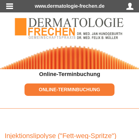
www.dermatologie-frechen.de
Online-Terminbuchung
ONLINE-TERMINBUCHUNG
Injektionslipolyse ("Fett-weg-Spritze")